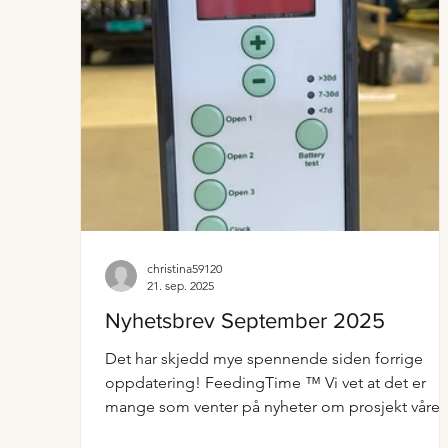
christina59120
21. sep. 2025
Nyhetsbrev September 2025
Det har skjedd mye spennende siden forrige
oppdatering! FeedingTime ™ Vi vet at det er
mange som venter på nyheter om prosjekt våres
med...