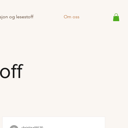
sjon og lesestoff
Om oss
off
christina59120