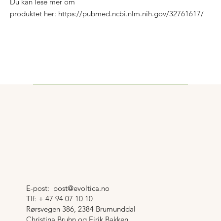
Du kan lese mer om
produktet her: https://pubmed.ncbi.nlm.nih.gov/32761617/
E-post:
post@evoltica.no
Tlf: + 47 94 07 10 10
Rørsvegen 386, 2384 Brumunddal
Christina Bruhn og Eirik Bakken