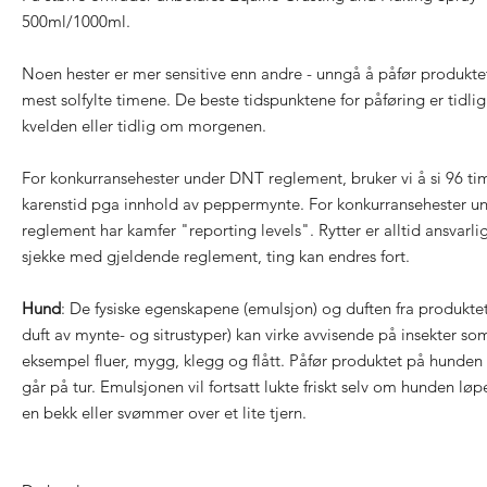
500ml/1000ml.
Noen hester er mer sensitive enn andre - unngå å påfør produktet
mest solfylte timene. De beste tidspunktene for påføring er tidli
kvelden eller tidlig om morgenen.
For konkurransehester under DNT reglement, bruker vi å si 96 ti
karenstid pga innhold av peppermynte. For konkurransehester un
reglement har kamfer "reporting levels". Rytter er alltid ansvarlig
sjekke med gjeldende reglement, ting kan endres fort.
Hund
: De fysiske egenskapene (emulsjon) og duften fra produktet 
duft av mynte- og sitrustyper) kan virke avvisende på insekter so
eksempel fluer, mygg, klegg og flått. Påfør produktet på hunden 
går på tur. Emulsjonen vil fortsatt lukte friskt selv om hunden løp
en bekk eller svømmer over et lite tjern.