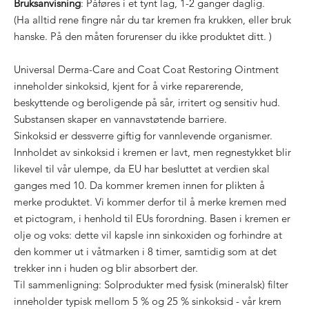
Bruksanvisning
: Påføres i et tynt lag, 1-2 ganger daglig.
(Ha alltid rene fingre når du tar kremen fra krukken, eller bruk
hanske. På den måten forurenser du ikke produktet ditt. )
Universal Derma-Care and Coat Coat Restoring Ointment
inneholder sinkoksid, kjent for å virke reparerende,
beskyttende og beroligende på sår, irritert og sensitiv hud.
Substansen skaper en vannavstøtende barriere.
Sinkoksid er dessverre giftig for vannlevende organismer.
Innholdet av sinkoksid i kremen er lavt, men regnestykket blir
likevel til vår ulempe, da EU har besluttet at verdien skal
ganges med 10. Da kommer kremen innen for plikten å
merke produktet. Vi kommer derfor til å merke kremen med
et pictogram, i henhold til EUs forordning. Basen i kremen er
olje og voks: dette vil kapsle inn sinkoxiden og forhindre at
den kommer ut i våtmarken i 8 timer, samtidig som at det
trekker inn i huden og blir absorbert der.
Til sammenligning: Solprodukter med fysisk (mineralsk) filter
inneholder typisk mellom 5 % og 25 % sinkoksid - vår krem