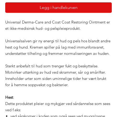
Legg i handlekurven
Universal Derma-Care and Coat Coat Restoring Ointment er
et ikke-medisinsk hud- og pelspleieprodukt.
Universalsalven gir ny energi til hud og pels hos blandt andre
hest og hund. Kremen spiller på lag med immunforsvaret,
understøtter tilheling og fremmer normaliseringen av huden.
Sterkt anbefalt til hud som trenger fukt og beskyttelse.
Motvirker uttørking av hud ved skrammer, sår og smårifter.
Inneholder urter som siden uminnelige tider har vært brukt
for å hemme soppvekst og bakterier.
Hest
:
Dette produktet pleier og mykgjør ved sårdannelse som sees
ved f.eks:
ved sårskorper i koden som også sees ved mugg/raspe